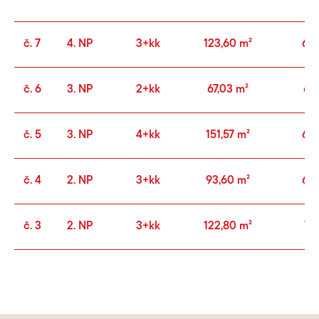
č. 7
4. NP
3+kk
123,60 m²
6,8
č. 6
3. NP
2+kk
67,03 m²
6,1
č. 5
3. NP
4+kk
151,57 m²
6,8
č. 4
2. NP
3+kk
93,60 m²
6,7
č. 3
2. NP
3+kk
122,80 m²
7,1