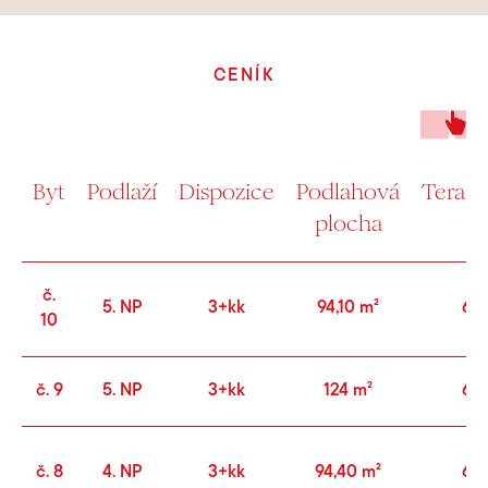
CENÍK
Byt
Podlaží
Dispozice
Podlahová
Terasa
plocha
č.
5. NP
3+kk
94,10 m²
6,6
10
č. 9
5. NP
3+kk
124 m²
6,6
č. 8
4. NP
3+kk
94,40 m²
6,5